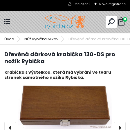
Přihlášení
Nová registrace
0
Úvod
Nůž Rybička Mikov
Dřevěná dárková krabička 130-D
Dřevěná dárková krabička 130-DS pro
nožík Rybička
Krabička s výstelkou, která má vybrání ve tvaru
střenek samotného nožíku Rybička.