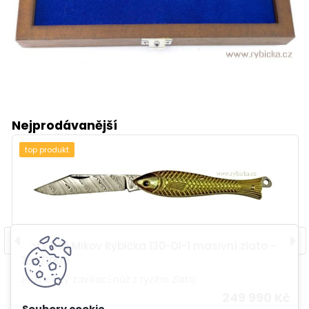
Nejprodávanější
top produkt
Zlatý nůž Mikov Rybička 130-DI-1 masivní zlato -
750/1000
Jedinečný zavírací nůž z ryzího zlata
249 990 Kč