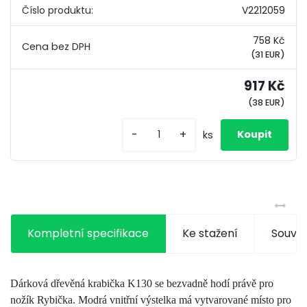
Číslo produktu:
V2212059
758 Kč
(31 EUR)
917 Kč
(38 EUR)
-
+
ks
Kompletní specifikace
Ke stažení
Souvis
Dárková dřevěná krabička K130 se bezvadně hodí právě pro
nožík Rybička. Modrá vnitřní výstelka má vytvarované místo pro