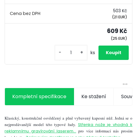
503 Kč
(21 EUR)
609 Kč
(25 EUR)
-
+
ks
Kompletní specifikace
Ke stažení
Souvis
Klasický, konstrukčně osvědčený a plně vybavený kapesní nůž. Jedná se o
nejprodávanější model této typové řady.
Střenka nože je vhodná k
reklamnímu gravírování laserem...
pro více informací nás prosím