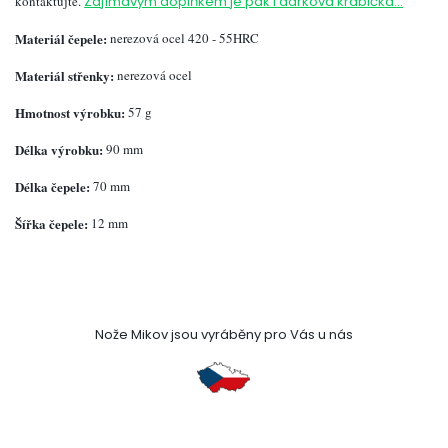
kontaktujte.
Zajímavým doplňkem je pak i dárková krabička...
Materiál čepele:
nerezová ocel 420 - 55HRC
Materiál střenky:
nerezová ocel
Hmotnost výrobku:
57 g
Délka výrobku:
90 mm
Délka čepele:
70 mm
Šířka čepele:
12 mm
Nože Mikov jsou vyráběny pro Vás u nás