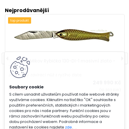
Nejprodávanější
top produkt
Zlatý nůž Mikov Rybička 130-DI-1 masivní zlato -
750/1000
Jedinečný zavírací nůž z ryzího zlata
249 990 Kč
skladem
(10 303 EUR)
S cílem usnadnit uživatelům používat naše webové stránky
využíváme cookies. Kliknutím na tlačítko "OK" souhlasíte s
použitím preferenčních, statistických i marketingových
cookies pro nás i naše partnery. Funkční cookies jsou v
rámci zachování funkčnosti webu používány po celou
dobu procházení webem. Podrobné informace a
nastavení ke cookies najdete
zde
.