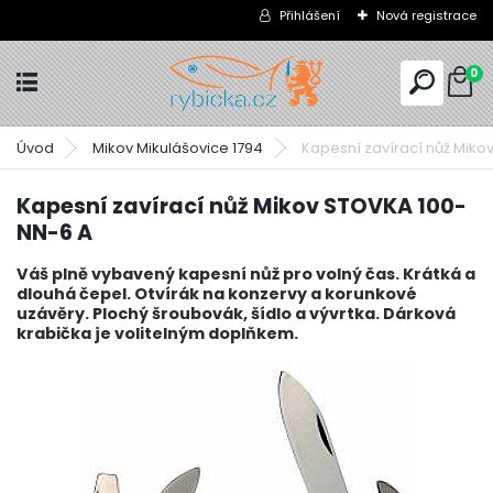
Přihlášení
Nová registrace
0
Úvod
Mikov Mikulášovice 1794
Kapesní zavírací nůž Miko
Kapesní zavírací nůž Mikov STOVKA 100-
NN-6 A
Váš plně vybavený kapesní nůž pro volný čas. Krátká a
dlouhá čepel. Otvírák na konzervy a korunkové
uzávěry. Plochý šroubovák, šídlo a vývrtka. Dárková
krabička je volitelným doplňkem.