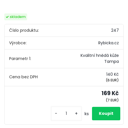
skladem
Číslo produktu:
247
Výrobce:
Rybicka.cz
Kvalitní hnědá kůže
Parametr 1:
Tampa
140 Kč
(6 EUR)
169 Kč
(7 EUR)
-
+
ks